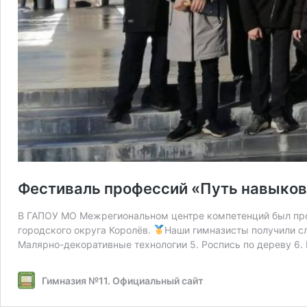
Фестиваль профессий «Путь навыко
В ГАПОУ МО Межрегиональном центре компетенций был про
городского округа Королёв.
Наши гимназисты получили сл
Малярно-декоративные технологии 5. Роспись по дереву 6.
Гимназия №11. Официальный сайт