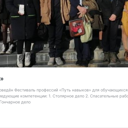
в»
ведён Фестиваль профессий «Путь навыков» для обучающихся 
едующие компетенции: 1. Столярное дело 2. Спасательные раб
 Гончарное дело