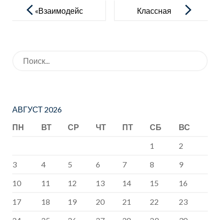
по
«Взаимодейс
Классная
записям
твие:
встреча
педагогическ
Искать:
ое
сообщество
– семья»
АВГУСТ 2026
ПН
ВТ
СР
ЧТ
ПТ
СБ
ВС
1
2
3
4
5
6
7
8
9
10
11
12
13
14
15
16
17
18
19
20
21
22
23