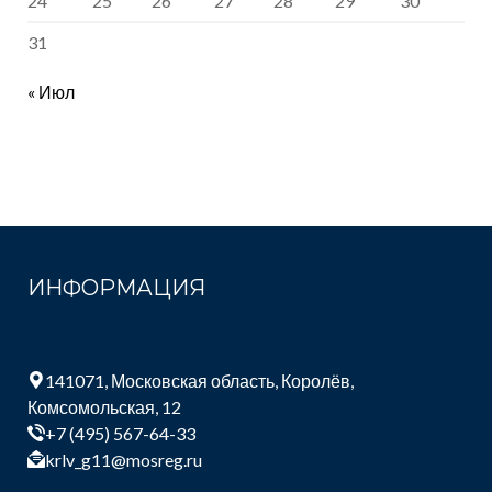
24
25
26
27
28
29
30
31
« Июл
ИНФОРМАЦИЯ
141071, Московская область, Королёв,
Комсомольская, 12
+7 (495) 567-64-33
krlv_g11@mosreg.ru