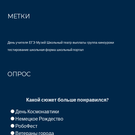
МЕТКИ
День учителя
ЕГЭ
Музей
Школьный театр
выплаты
группа
киноуроки
тестирование
школьная форма
школьный портал
ОПРОС
Какой сюжет больше понравился?
День Космонавтики
Немецкое Рождество
РобоФест
Ветераны города