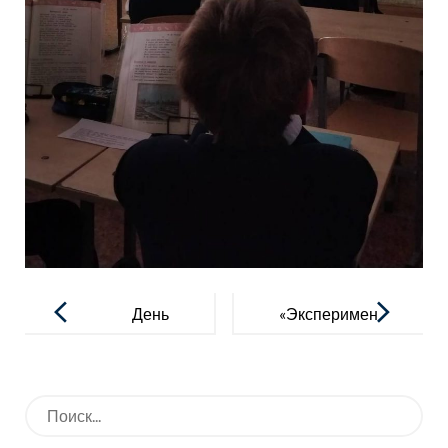
Навигация
по
День
«Эксперимен
записям
российского
тариум: путь
студенчества
к познанию»
Искать:
, или
Татьянин