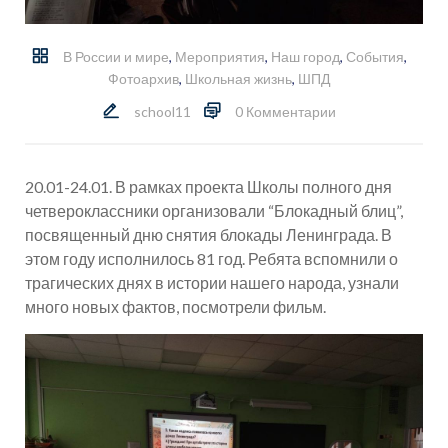
В России и мире
,
Мероприятия
,
Наш город
,
События
,
Фотоархив
,
Школьная жизнь
,
ШПД
school11
0 Комментарии
20.01-24.01. В рамках проекта Школы полного дня
четвероклассники организовали “Блокадный блиц”,
посвященный дню снятия блокады Ленинграда. В
этом году исполнилось 81 год. Ребята вспомнили о
трагических днях в истории нашего народа, узнали
много новых фактов, посмотрели фильм.