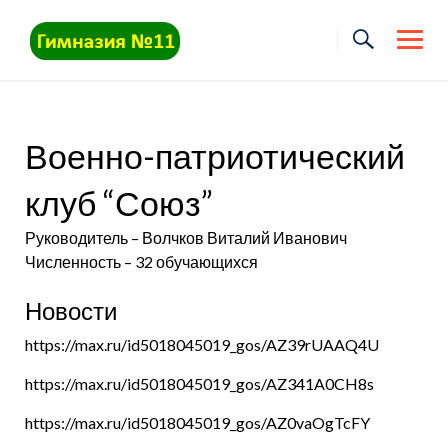
Skip
to
content
Военно-патриотический
клуб “Союз”
Руководитель – Волчков Виталий Иванович
Численность – 32 обучающихся
Новости
https://max.ru/id5018045019_gos/AZ39rUAAQ4U
https://max.ru/id5018045019_gos/AZ341A0CH8s
https://max.ru/id5018045019_gos/AZ0vaOgTcFY