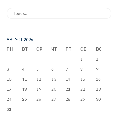
области
Людмилу
Искать:
сотрудники
Николаевну!
Госавтоинсп
екции
проводят
АВГУСТ 2026
ликбезы для
ПН
ВТ
СР
ЧТ
ПТ
СБ
ВС
родительско
1
2
й
3
4
5
6
7
8
9
общественн
10
11
12
13
14
15
16
ости
17
18
19
20
21
22
23
24
25
26
27
28
29
30
31