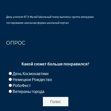
День учителя
ЕГЭ
Музей
Школьный театр
выплаты
группа
киноуроки
тестирование
школьная форма
школьный портал
ОПРОС
Какой сюжет больше понравился?
День Космонавтики
Немецкое Рождество
РобоФест
Ветераны города