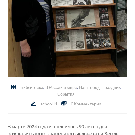
Библиотека
,
В России и мире
,
Наш город
,
Праздник
,
События
school11
0 Комментарии
В марте 2024 года исполнилось 90 лет со дня
рождения самого знаменитого человека на Земле.