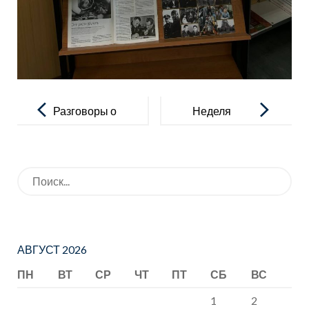
Навигация
по
Разговоры о
Неделя
записям
важном
математики!
Искать:
АВГУСТ 2026
ПН
ВТ
СР
ЧТ
ПТ
СБ
ВС
1
2