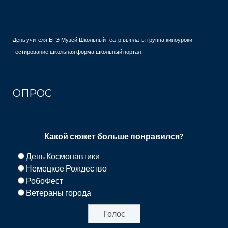
День учителя
ЕГЭ
Музей
Школьный театр
выплаты
группа
киноуроки
тестирование
школьная форма
школьный портал
ОПРОС
Какой сюжет больше понравился?
День Космонавтики
Немецкое Рождество
РобоФест
Ветераны города