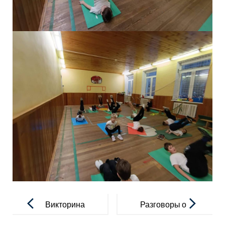
Навигация
по
Викторина
Разговоры о
записям
“Герои
важном