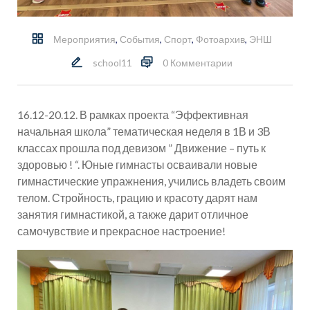
Мероприятия
,
События
,
Спорт
,
Фотоархив
,
ЭНШ
school11
0 Комментарии
16.12-20.12. В рамках проекта “Эффективная
начальная школа” тематическая неделя в 1В и 3В
классах прошла под девизом ” Движение – путь к
здоровью ! “. Юные гимнасты осваивали новые
гимнастические упражнения, учились владеть своим
телом. Стройность, грацию и красоту дарят нам
занятия гимнастикой, а также дарит отличное
самочувствие и прекрасное настроение!