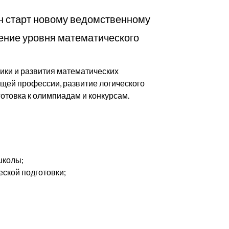
н старт новому ведомственному
ение уровня математического
ики и развития математических
ущей профессии, развитие логического
отовка к олимпиадам и конкурсам.
школы;
ской подготовки;