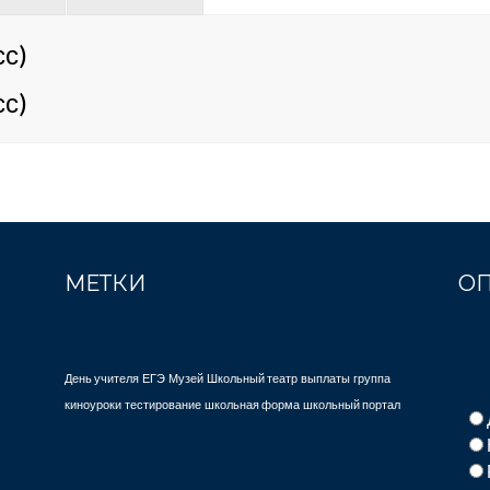
сс)
сс)
МЕТКИ
О
День учителя
ЕГЭ
Музей
Школьный театр
выплаты
группа
киноуроки
тестирование
школьная форма
школьный портал