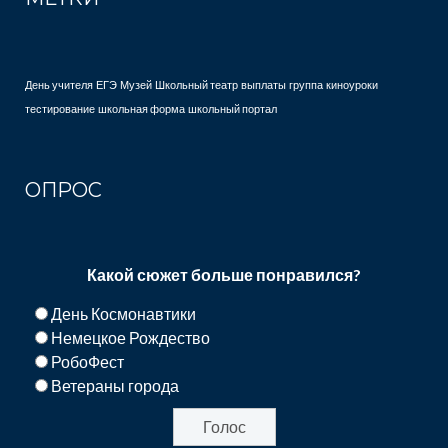
День учителя
ЕГЭ
Музей
Школьный театр
выплаты
группа
киноуроки
тестирование
школьная форма
школьный портал
ОПРОС
Какой сюжет больше понравился?
День Космонавтики
Немецкое Рождество
РобоФест
Ветераны города