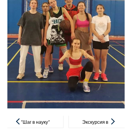
Навигация
по
“Шаг в науку”
Экскурсия в
записям
Новогоднюю