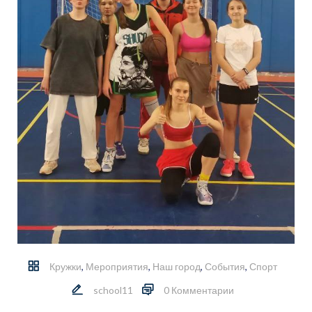
Кружки
,
Мероприятия
,
Наш город
,
События
,
Спорт
school11
0 Комментарии