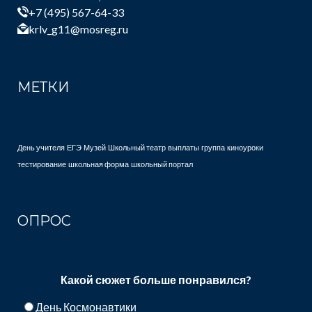
+7 (495) 567-64-33
krlv_g11@mosreg.ru
МЕТКИ
День учителя
ЕГЭ
Музей
Школьный театр
выплаты
группа
киноуроки
тестирование
школьная форма
школьный портал
ОПРОС
Какой сюжет больше понравился?
День Космонавтики