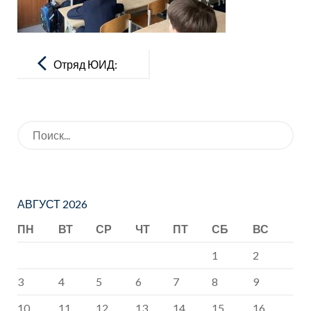
Навигация
по
Отряд ЮИД:
записям
Безопасное
поведение
Искать:
на дорогах
АВГУСТ 2026
ПН
ВТ
СР
ЧТ
ПТ
СБ
ВС
1
2
3
4
5
6
7
8
9
10
11
12
13
14
15
16