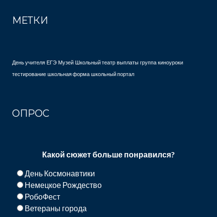
МЕТКИ
День учителя
ЕГЭ
Музей
Школьный театр
выплаты
группа
киноуроки
тестирование
школьная форма
школьный портал
ОПРОС
Какой сюжет больше понравился?
День Космонавтики
Немецкое Рождество
РобоФест
Ветераны города