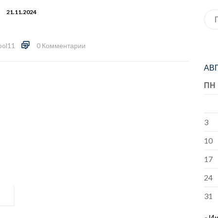
21.11.2024
Иск
ool11
0 Комментарии
АВГ
ПН
3
10
17
24
31
« И