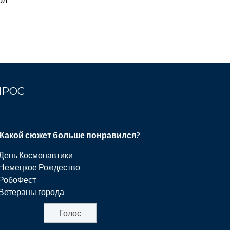
ПРОС
Какой сюжет больше понравился?
День Космонавтики
Немецкое Рождество
РобоФест
Ветераны города