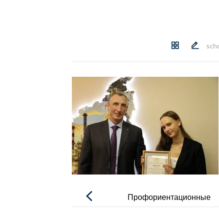
sch
Навигация
по
Профориентационные
записям
экскурсии