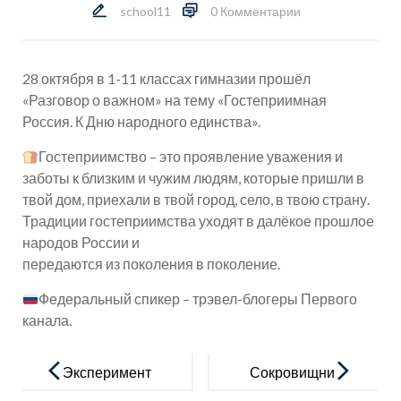
school11
0 Комментарии
28 октября в 1-11 классах гимназии прошёл
«Разговор о важном» на тему «Гостеприимная
Россия. К Дню народного единства».
Гостеприимство – это проявление уважения и
заботы к близким и чужим людям, которые пришли в
твой дом, приехали в твой город, село, в твою страну.
Традиции гостеприимства уходят в далёкое прошлое
народов России и
передаются из поколения в поколение.
Федеральный спикер – трэвел-блогеры Первого
канала.
Навигация
по
Эксперимент
Сокровищни
записям
ариум
ца знаний