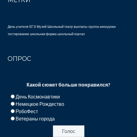
МЕТКИ
День учителя
ЕГЭ
Музей
Школьный театр
выплаты
группа
киноуроки
тестирование
школьная форма
школьный портал
ОПРОС
Какой сюжет больше понравился?
День Космонавтики
Немецкое Рождество
РобоФест
Ветераны города