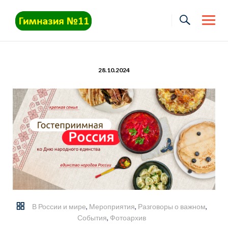
Skip
to
content
28.10.2024
В России и мире
,
Мероприятия
,
Разговоры о важном
,
События
,
Фотоархив