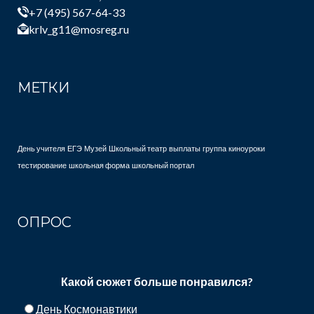
+7 (495) 567-64-33
krlv_g11@mosreg.ru
МЕТКИ
День учителя
ЕГЭ
Музей
Школьный театр
выплаты
группа
киноуроки
тестирование
школьная форма
школьный портал
ОПРОС
Какой сюжет больше понравился?
День Космонавтики