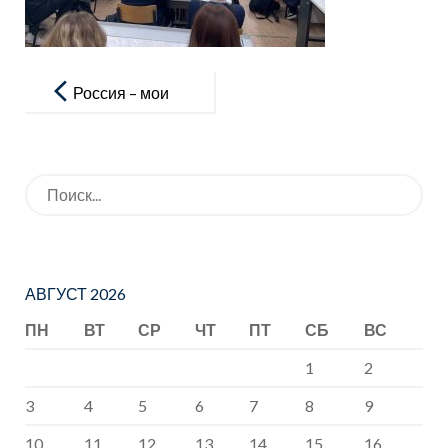
Навигация
по
Россия – мои
записям
горизонты
Искать:
АВГУСТ 2026
ПН
ВТ
СР
ЧТ
ПТ
СБ
ВС
1
2
3
4
5
6
7
8
9
10
11
12
13
14
15
16