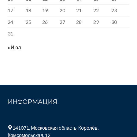
17
18
19
20
21
22
23
24
25
26
27
28
29
30
31
« Июл
ИНФОРМАЦИЯ
141071, Московская область, Королёв,
Комсомольская, 12