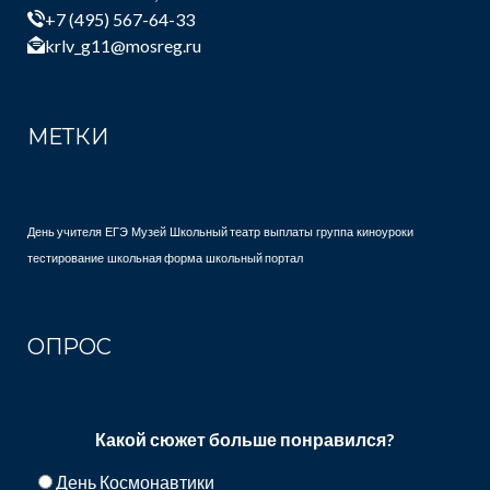
+7 (495) 567-64-33
krlv_g11@mosreg.ru
МЕТКИ
День учителя
ЕГЭ
Музей
Школьный театр
выплаты
группа
киноуроки
тестирование
школьная форма
школьный портал
ОПРОС
Какой сюжет больше понравился?
День Космонавтики