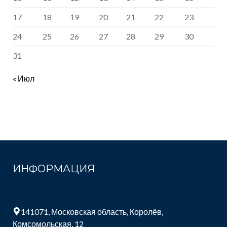
17
18
19
20
21
22
23
24
25
26
27
28
29
30
31
« Июл
ИНФОРМАЦИЯ
141071, Московская область, Королёв,
Комсомольская, 12