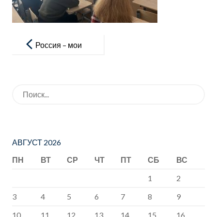
Навигация
по
Россия – мои
записям
горизонты
Искать:
АВГУСТ 2026
ПН
ВТ
СР
ЧТ
ПТ
СБ
ВС
1
2
3
4
5
6
7
8
9
10
11
12
13
14
15
16