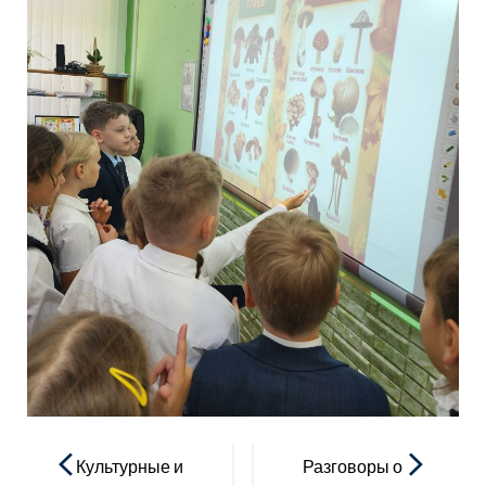
Навигация
по
Культурные и
Разговоры о
записям