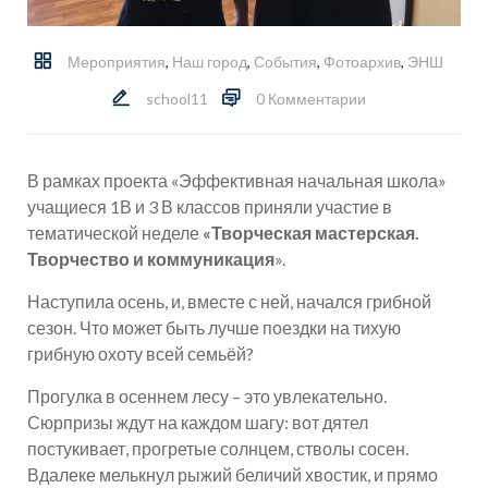
Мероприятия
,
Наш город
,
События
,
Фотоархив
,
ЭНШ
school11
0 Комментарии
В рамках проекта «Эффективная начальная школа»
учащиеся 1В и 3 В классов приняли участие в
тематической неделе
«Творческая мастерская.
Творчество и коммуникация
».
Наступила осень, и, вместе с ней, начался грибной
сезон. Что может быть лучше поездки на тихую
грибную охоту всей семьёй?
Прогулка в осеннем лесу – это увлекательно.
Сюрпризы ждут на каждом шагу: вот дятел
постукивает, прогретые солнцем, стволы сосен.
Вдалеке мелькнул рыжий беличий хвостик, и прямо