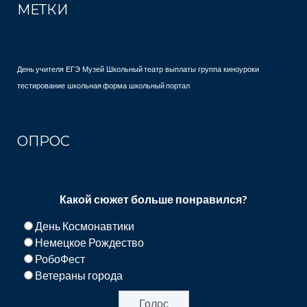
МЕТКИ
День учителя
ЕГЭ
Музей
Школьный театр
выплаты
группа
киноуроки
тестирование
школьная форма
школьный портал
ОПРОС
Какой сюжет больше понравился?
День Космонавтики
Немецкое Рождество
РобоФест
Ветераны города