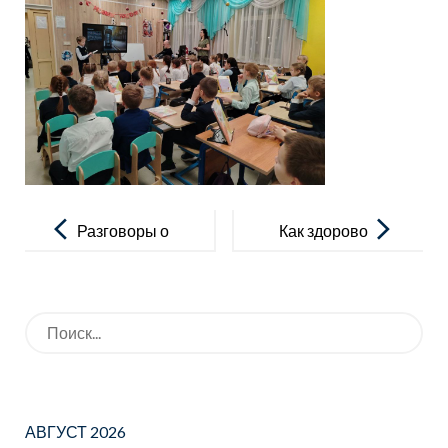
Навигация
по
Разговоры о
Как здорово
записям
важном
дружить!
Искать:
АВГУСТ 2026