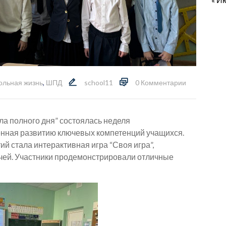
ольная жизнь
,
ШПД
school11
0 Комментарии
ола полного дня” состоялась неделя
енная развитию ключевых компетенций учащихся.
 стала интерактивная игра “Своя игра”,
чей. Участники продемонстрировали отличные