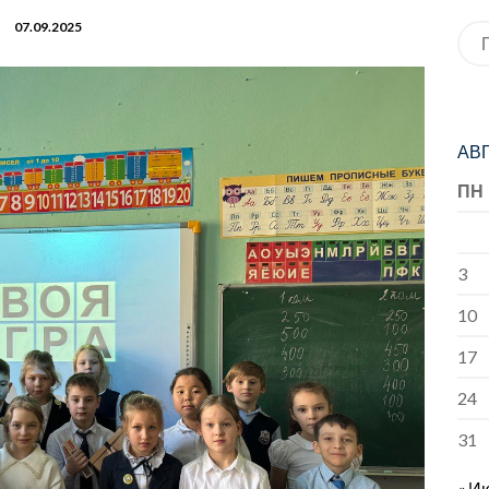
07.09.2025
Иск
АВГ
ПН
3
10
17
24
31
« И