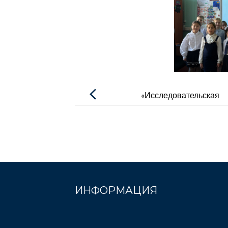
Навигация
по
«Исследовательская
записям
лаборатория: математика
вокруг нас»
ИНФОРМАЦИЯ