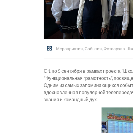
Мероприятия
,
События
,
Фотоархив
,
Шк
С 1 по 5 сентября в рамках проекта “Шк
“Функциональная грамотность”, посвящ
Одним из самых запоминающихся событий
вдохновленная популярной телепереда
знания и командный дух.