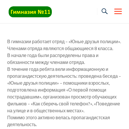
Skip
to
content
В гимназии работает отряд – «Юные друзья полиции».
Членами отряда являются общающиеся 8 класса.
В начале года были распределены права и
обязанности между членами отряда.
В течение года ребята вели информационную и
пропагандистскую деятельность: проведена беседа –
«Юные друзья полиции» – помощники взрослых,
подготовлена информация «О первой помощи
пострадавшим», организован просмотр обучающих
фильмов – «Как сберечь свой телефон?», «Поведение
на улице и в общественных местах».
Помимо этого активно велась пропагандистская
деятельность.