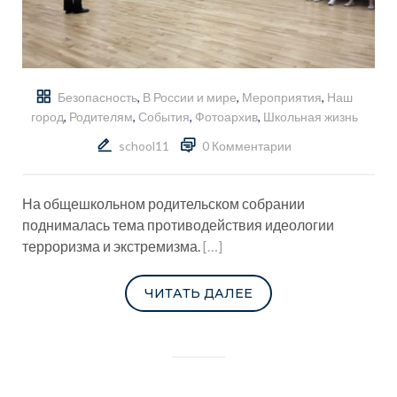
Безопасность
,
В России и мире
,
Мероприятия
,
Наш
город
,
Родителям
,
События
,
Фотоархив
,
Школьная жизнь
school11
0 Комментарии
На общешкольном родительском собрании
поднималась тема противодействия идеологии
терроризма и экстремизма.
[…]
ЧИТАТЬ ДАЛЕЕ