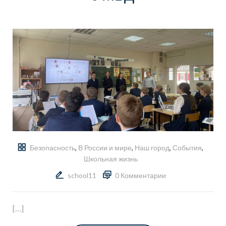
Безопасность
,
В России и мире
,
Наш город
,
События
,
Школьная жизнь
school11
0 Комментарии
[…]