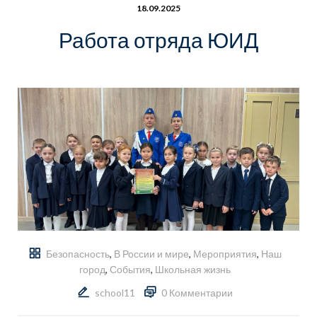
18.09.2025
Работа отряда ЮИД
Безопасность
,
В России и мире
,
Мероприятия
,
Наш
город
,
События
,
Школьная жизнь
school11
0 Комментарии