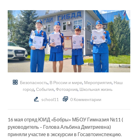
Безопасность
,
В России и мире
,
Мероприятия
,
Наш
город
,
События
,
Фотоархив
,
Школьная жизнь
school11
0 Комментарии
16 мая отряд ЮИД «Бобры» МБОУ Гимназия №11 (
руководитель – Голова Альбина Дмитриевна)
приняли участие в экскурсии в Госавтоинспекцию.