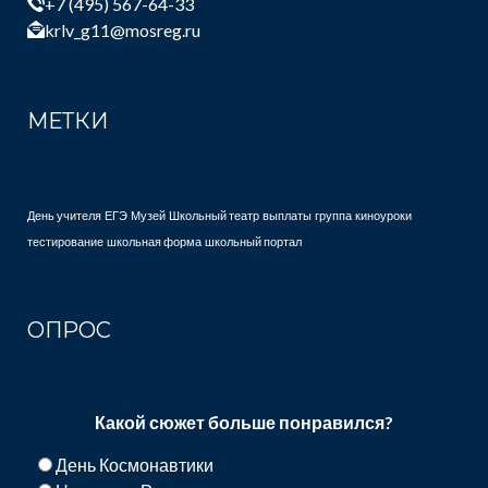
+7 (495) 567-64-33
krlv_g11@mosreg.ru
МЕТКИ
День учителя
ЕГЭ
Музей
Школьный театр
выплаты
группа
киноуроки
тестирование
школьная форма
школьный портал
ОПРОС
Какой сюжет больше понравился?
День Космонавтики