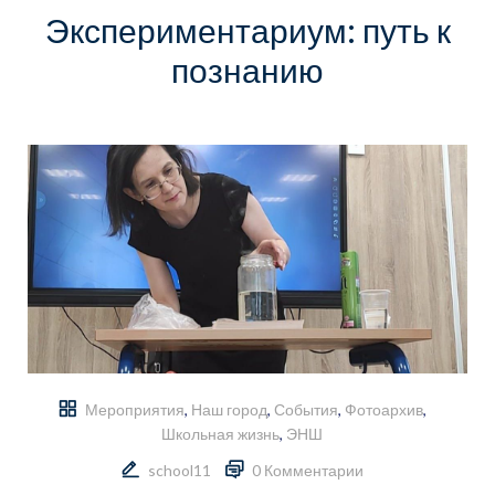
Экспериментариум: путь к
познанию
Мероприятия
,
Наш город
,
События
,
Фотоархив
,
Школьная жизнь
,
ЭНШ
school11
0 Комментарии