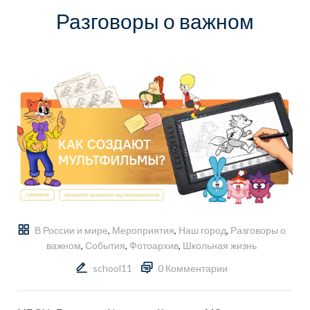
Разговоры о важном
В России и мире
,
Мероприятия
,
Наш город
,
Разговоры о
важном
,
События
,
Фотоархив
,
Школьная жизнь
school11
0 Комментарии