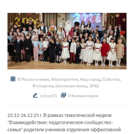
В России и мире
,
Мероприятия
,
Наш город
,
События
,
Фотоархив
,
Школьная жизнь
,
ЭНШ
school11
0 Комментарии
22.12-26.12.25 г. В рамках тематической недели
“Взаимодействие: педагогическое сообщество-
семья” родители учеников отделения эффективной