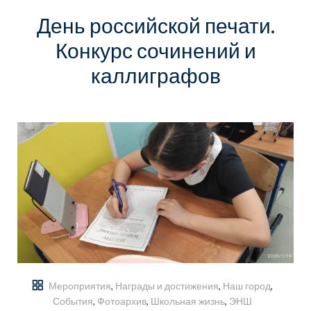
День российской печати.
Конкурс сочинений и
каллиграфов
Мероприятия
,
Награды и достижения
,
Наш город
,
События
,
Фотоархив
,
Школьная жизнь
,
ЭНШ