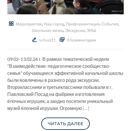
Мероприятия
,
Наш город
,
Профориентация
,
События
,
Школьная жизнь
,
Экскурсии
,
ЭНШ
school11
0 Комментарии
09.02-13.02.26 г. В рамках тематической недели
“Взаимодействие: педагогическое сообщество-
семья” обучающиеся эффективной начальной школы
были вовлечены в разного рода экскурсии.
Второклассники и третьеклассники побывали в г.
Павловский Посад на фабрике изготовления
ёлочных игрушек, а заодно посетили уникальный
музей ёлочной игрушки. Огромную
[…]
ЧИТАТЬ ДАЛЕЕ