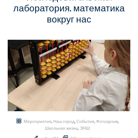
лаборатория. математика
вокруг нас
Мероприятия
,
Наш город
,
События
,
Фотоархив
,
Школьная жизнь
,
ЭНШ