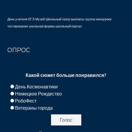
День учителя
ЕГЭ
Музей
Школьный театр
выплаты
группа
киноуроки
тестирование
школьная форма
школьный портал
ОПРОС
Какой сюжет больше понравился?
День Космонавтики
Немецкое Рождество
РобоФест
Ветераны города