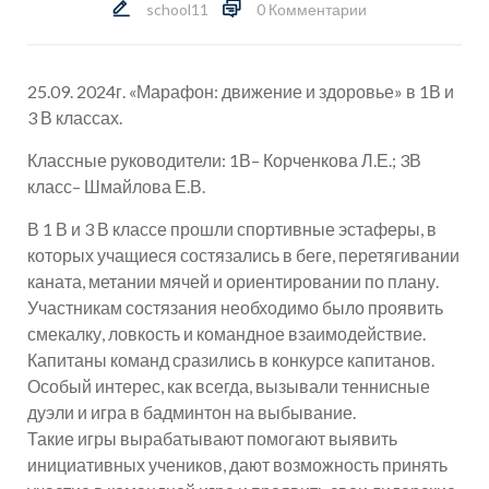
school11
0 Комментарии
25.09. 2024г. «Марафон: движение и здоровье» в 1В и
3 В классах.
Классные руководители: 1В– Корченкова Л.Е.; 3В
класс– Шмайлова Е.В.
В 1 В и 3 В классе прошли спортивные эстаферы, в
которых учащиеся состязались в беге, перетягивании
каната, метании мячей и ориентировании по плану.
Участникам состязания необходимо было проявить
смекалку, ловкость и командное взаимодействие.
Капитаны команд сразились в конкурсе капитанов.
Особый интерес, как всегда, вызывали теннисные
дуэли и игра в бадминтон на выбывание.
Такие игры вырабатывают помогают выявить
инициативных учеников, дают возможность принять