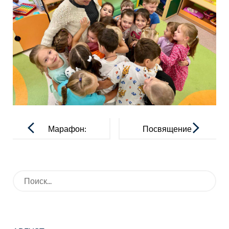
Навигация
по
Марафон:
Посвящение
записям
движение и
в гимназисты
здоровье
Искать: