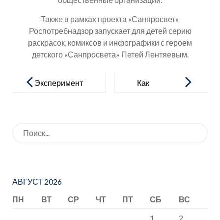
Также в рамках проекта «Санпросвет»
Роспотребнадзор запускает для детей серию
раскрасок, комиксов и инфографики с героем
детского «Санпросвета» Петей Лентяевым.
Навигация
по
Эксперимент
Как
записям
ариум: путь к
распознать
познанию
мошенника?
Искать:
АВГУСТ 2026
ПН
ВТ
СР
ЧТ
ПТ
СБ
ВС
1
2