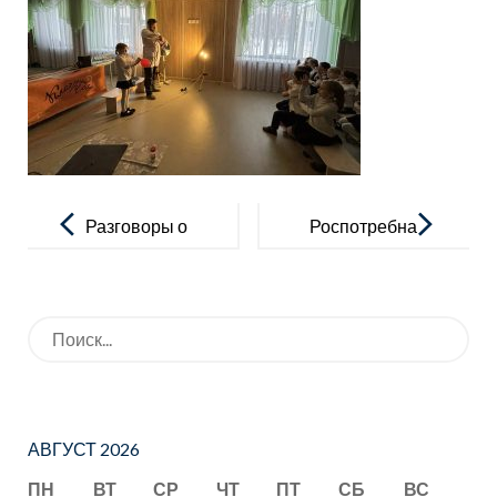
Навигация
по
Разговоры о
Роспотребна
записям
важном
дзор:
стартует
Искать:
новый сезон
Лектория
«Санпросвет
»
АВГУСТ 2026
ПН
ВТ
СР
ЧТ
ПТ
СБ
ВС