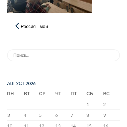
Навигация
по
Россия – мои
записям
горизонты
Искать:
АВГУСТ 2026
ПН
ВТ
СР
ЧТ
ПТ
СБ
ВС
1
2
3
4
5
6
7
8
9
10
11
12
13
14
15
16