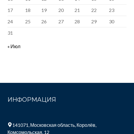
17
18
19
20
21
22
23
24
25
26
27
28
29
30
31
« Июл
ИНФОРМАЦИЯ
141071, Московская область, Королёв,
Комсомольская, 12