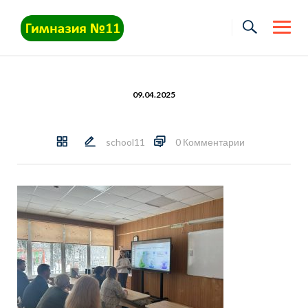
Skip
to
content
09.04.2025
school11
0 Комментарии