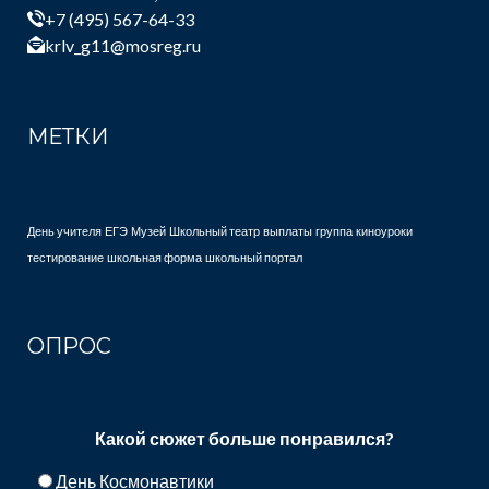
+7 (495) 567-64-33
krlv_g11@mosreg.ru
МЕТКИ
День учителя
ЕГЭ
Музей
Школьный театр
выплаты
группа
киноуроки
тестирование
школьная форма
школьный портал
ОПРОС
Какой сюжет больше понравился?
День Космонавтики