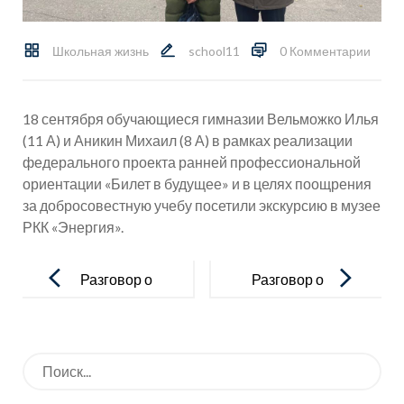
Школьная жизнь
school11
0 Комментарии
18 сентября обучающиеся гимназии Вельможко Илья
(11 А) и Аникин Михаил (8 А) в рамках реализации
федерального проекта ранней профессиональной
ориентации «Билет в будущее» и в целях поощрения
за добросовестную учебу посетили экскурсию в музее
РКК «Энергия».
Навигация
по
Разговор о
Разговор о
записям
важном
важном
Искать: