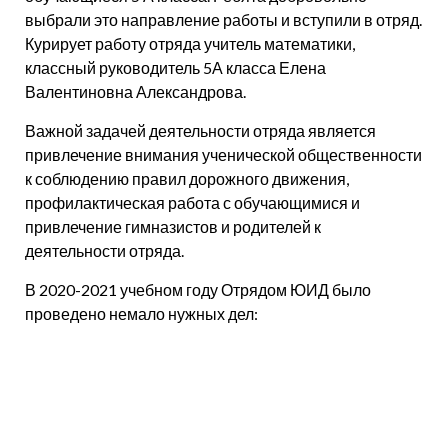
выбрали это направление работы и вступили в отряд.
Курирует работу отряда учитель математики,
классный руководитель 5А класса Елена
Валентиновна Александрова.
Важной задачей деятельности отряда является
привлечение внимания ученической общественности
к соблюдению правил дорожного движения,
профилактическая работа с обучающимися и
привлечение гимназистов и родителей к
деятельности отряда.
В 2020-2021 учебном году Отрядом ЮИД было
проведено немало нужных дел:
беседы с обучающимися на темы «Как вести себя
в общественном месте», «Будь осторожен –
дорога!», «Как вести себя в автотранспорте»,
«История велосипеда» и др.;