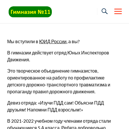
Skip
to
content
Мы вступили в
ЮИД России
, а вы?
В гимназии действует отряд Юных Инспекторов
Движения.
Это творческое объединение гимназистов,
ориентированное на работу по профилактике
детского дорожно-транспортного травматизма и
пропаганду правил дорожного движения.
Девиз отряда: «Изучи ПДД сам! Объясни ПДД
друзьям! Напомни ПДД взрослым!»
В 2021-2022 учебном году членами отряда стали
обучающиеся 5 А класса. Ребята добровольно