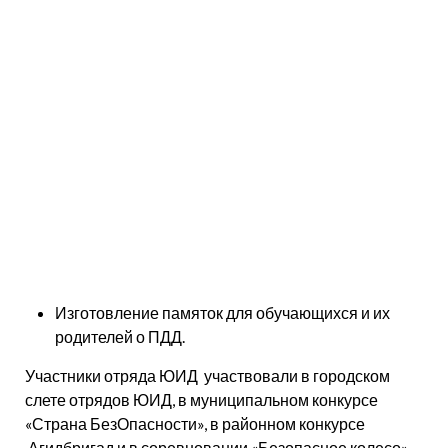
конкурсы рисунков: «Дорога в гимназию»,
«Дорога глазами детей», «Безопасность
дорожного движения»;
игры и соревнования для 4-5 классов на знания
ПДД;
проведение викторин для обучающихся
гимназии;
участие в родительском собрании по теме
«Правила перевозки ребенка в автомобиле»;
показ видеофильмов «Опасность на дороге»,
«азбука Безопасности», «Пристегнись»;
выступление отряда на тему «Обучение детей
ПДД»;
Изготовление памяток для обучающихся и их
родителей о ПДД.
Участники отряда ЮИД участвовали в городском
слете отрядов ЮИД, в муниципальном конкурсе
«Страна БезОпасности», в районном конкурсе
Агидбригад и в соревновании «Безопасное колесо».