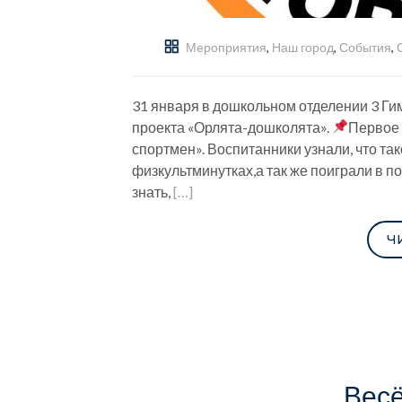
Мероприятия
,
Наш город
,
События
,
31 января в дошкольном отделении 3 Г
проекта «Орлята-дошколята».
Первое 
спортмен». Воспитанники узнали, что та
физкультминутках,а так же поиграли в 
знать,
[…]
Ч
Вес