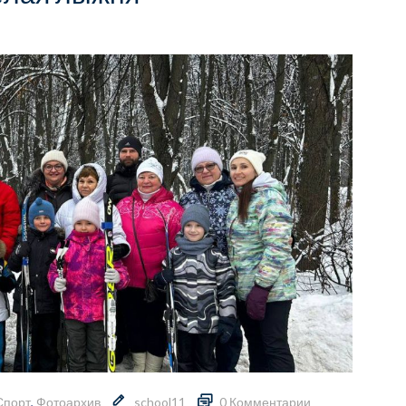
Спорт
,
Фотоархив
school11
0 Комментарии