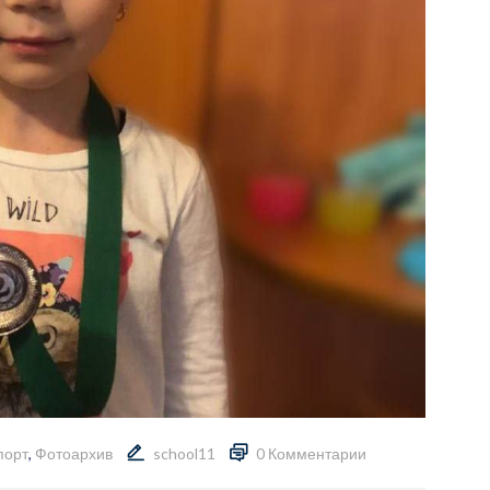
порт
,
Фотоархив
school11
0 Комментарии