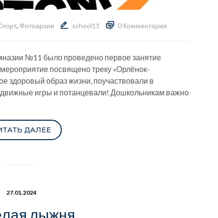
Спорт
,
Фотоархив
school11
0 Комментарии
имназии №11 было проведено первое занятие
мероприятие посвящено треку «Орлёнок-
кое здоровый образ жизни, поучаствовали в
подвижные игры и потанцевали! Дошкольникам важно
ИТАТЬ ДАЛЕЕ
27.01.2024
ёлая лыжня