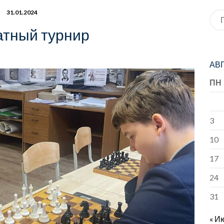
31.01.2024
Иск
тный турнир
АВГ
ПН
3
10
17
24
31
« И