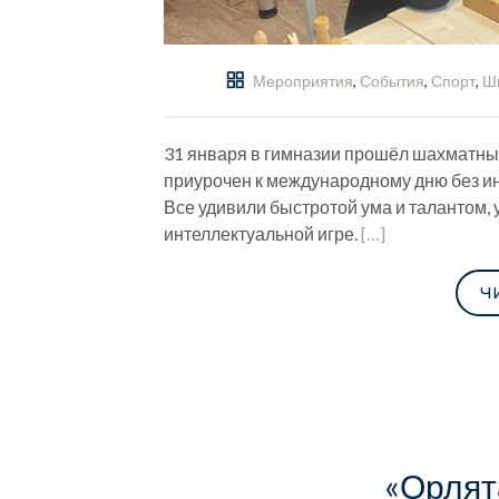
Мероприятия
,
События
,
Спорт
,
Шк
31 января в гимназии прошёл шахматный
приурочен к международному дню без инт
Все удивили быстротой ума и талантом,
интеллектуальной игре.
[…]
Ч
«Орлят