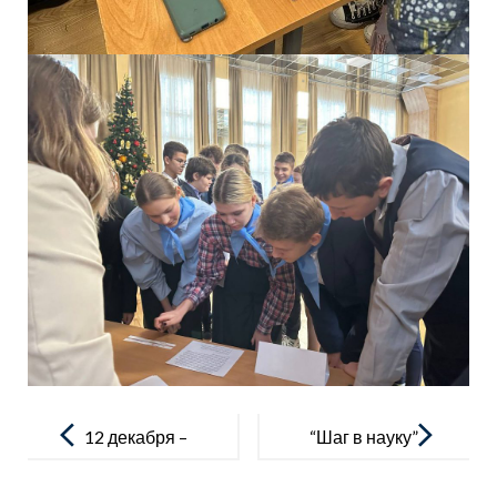
Навигация
по
12 декабря –
“Шаг в науку”
записям
ДЕНЬ