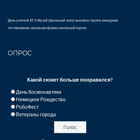
День учителя
ЕГЭ
Музей
Школьный театр
выплаты
группа
киноуроки
тестирование
школьная форма
школьный портал
ОПРОС
Какой сюжет больше понравился?
День Космонавтики
Немецкое Рождество
РобоФест
Ветераны города